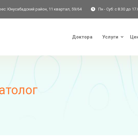
ес:
Юнусабадский район, 11 квартал, 59/64
Пн - Суб:
с 8.30 до 17.
Доктора
Услуги
Це
атолог