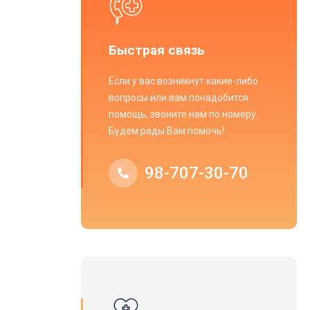
Быстрая связь
Если у вас возникнут какие-либо
вопросы или вам понадобится
помощь, звоните нам по номеру.
Будем рады Вам помочь!
98-707-30-70