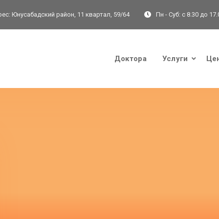
ес:
Юнусабадский район, 11 квартал, 59/64
Пн - Суб:
с 8.30 до 17.
Доктора
Услуги
Це