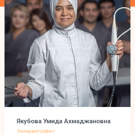
Якубова Умида Ахмаджановна
Эхокардиографист